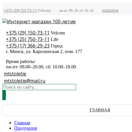
+375 (29) 150-73-11
mtstoletie
(Velcom)
пн-пт: 09–20, сб: 10–18
+375 (29) 150-73-11
Velcom
+375 (25) 750-73-11
Life
+375 (17) 366-29-23
Город
г. Минск, ул. Каролинская 2, пом. 177
Время работы:
пн-пт: 09.00–20.00, сб: 10.00–18.00
mtstoletie
mtstoletie@mail.ru
ГЛАВНАЯ
Главная
Продукция