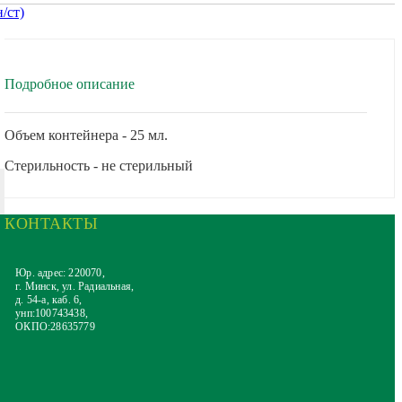
Подробное описание
Объем контейнера - 25 мл.
Стерильность - не стерильный
КОНТАКТЫ
Юр. адрес: 220070,
г. Минск, ул. Радиальная,
д. 54-а, каб. 6,
унп:100743438,
ОКПО:28635779