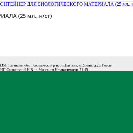
А (25 мл., н/ст)
, Рязанская обл., Касимовский р-н, р.п.Елатьма, ул.Янина, д.25, Россия
ИП Соколовский Н.В., г. Минск, пр.Независимости, 74-45
бора, транспортировки, хранения и исследования образцов
 биоптатов, секционного материала, ликвора и др.).