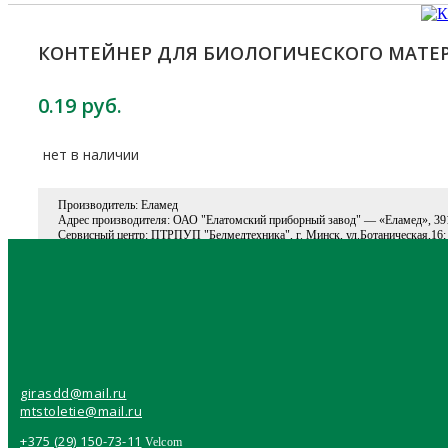
КОНТЕЙНЕР ДЛЯ БИОЛОГИЧЕСКОГО МАТЕРИАЛ
0.19 руб.
нет в наличии
Производитель: Еламед
Адрес производителя: ОАО "Елатомский приборный завод" — «Еламед», 391351
Сервисный центр: ПТРПУП "Белмедтехника", г. Минск, ул.Ботаническая,16; 
Срок гарантии: Данные не указаны
Контейнеры для сбора биоматериалов предназначены для с
биологических материалов (мочи, кала, мокроты, эякулята,
В корзину
Перейти в корзину
girasdd@mail.ru
mtstoletie@mail.ru
+375 (29) 150-73-11
Velcom